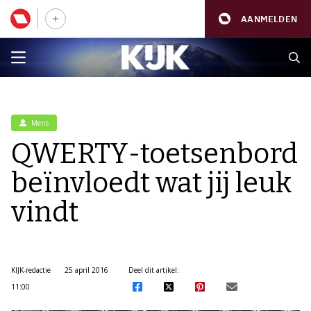
AANMELDEN
Mens
QWERTY-toetsenbord
beïnvloedt wat jij leuk
vindt
KIJK-redactie
25 april 2016
Deel dit artikel:
11:00