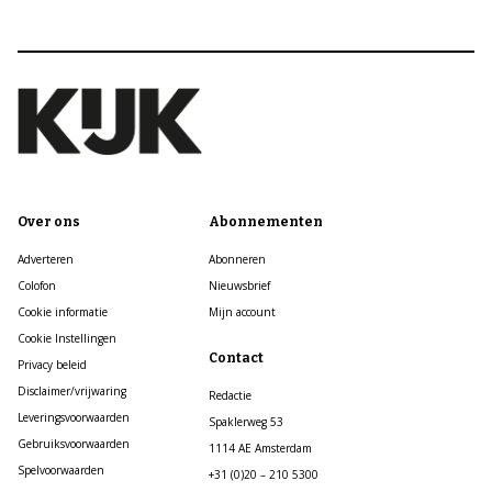
Over ons
Abonnementen
Adverteren
Abonneren
Colofon
Nieuwsbrief
Cookie informatie
Mijn account
Cookie Instellingen
Contact
Privacy beleid
Disclaimer/vrijwaring
Redactie
Leveringsvoorwaarden
Spaklerweg 53
Gebruiksvoorwaarden
1114 AE Amsterdam
Spelvoorwaarden
+31 (0)20 – 210 5300