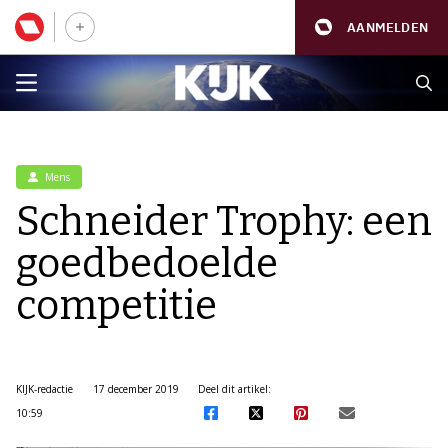
AANMELDEN
Mens
Schneider Trophy: een
goedbedoelde
competitie
KIJK-redactie
17 december 2019
Deel dit artikel:
10:59