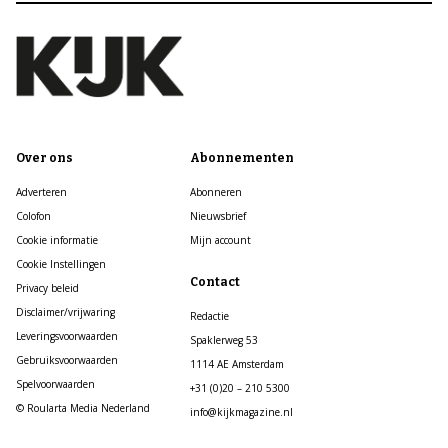
Over ons
Abonnementen
Adverteren
Abonneren
Colofon
Nieuwsbrief
Cookie informatie
Mijn account
Cookie Instellingen
Contact
Privacy beleid
Disclaimer/vrijwaring
Redactie
Leveringsvoorwaarden
Spaklerweg 53
Gebruiksvoorwaarden
1114 AE Amsterdam
Spelvoorwaarden
+31 (0)20 – 210 5300
© Roularta Media Nederland
info@kijkmagazine.nl