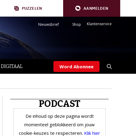
PUZZELEN
AANMELDEN
Klantenservice
Nieuwsbrief
Shop
 DIGITAAL
Word Abonnee
PODCAST
De inhoud op deze pagina wordt
momenteel geblokkeerd om jouw
cookie-keuzes te respecteren.
Klik hier