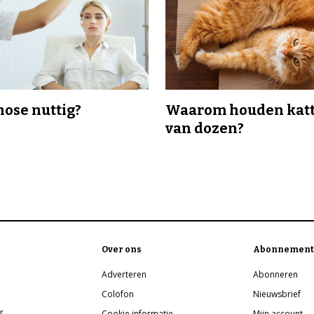
nose nuttig?
Waarom houden katt
van dozen?
Over ons
Abonnement
Adverteren
Abonneren
Colofon
Nieuwsbrief
r
Cookie informatie
Mijn account