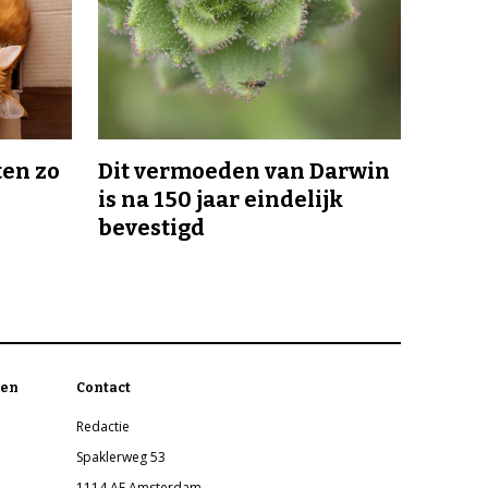
en zo
Dit vermoeden van Darwin
is na 150 jaar eindelijk
bevestigd
en
Contact
Redactie
Spaklerweg 53
1114 AE Amsterdam