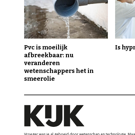
Pvc is moeilijk
Is hyp
afbreekbaar: nu
veranderen
wetenschappers het in
smeerolie
Vroeger was je al geboeid door wetenschap en technologie. Maa