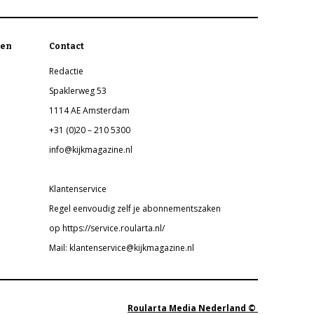
en
Contact
Redactie
Spaklerweg 53
1114 AE Amsterdam
+31 (0)20 – 210 5300
info@kijkmagazine.nl
Klantenservice
Regel eenvoudig zelf je abonnementszaken
op https://service.roularta.nl/
Mail: klantenservice@kijkmagazine.nl
Roularta Media Nederland ©