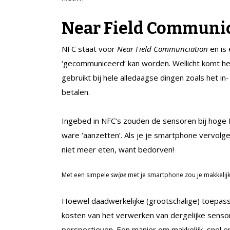
Near Field Communi
NFC staat voor
Near Field Communciation
en is 
‘gecommuniceerd’ kan worden. Wellicht komt het
gebruikt bij hele alledaagse dingen zoals het in
betalen.
Ingebed in NFC’s zouden de sensoren bij hoge
ware ‘aanzetten’. Als je je smartphone vervolg
niet meer eten, want bedorven!
Met een simpele
swipe
met je smartphone zou je makkelijk
Hoewel daadwerkelijke (grootschalige) toepassi
kosten van het verwerken van dergelijke senso
perspectieven. Een manier om makkelijk, snel e