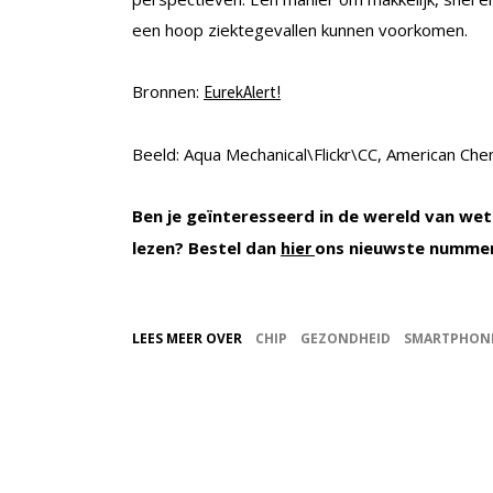
een hoop ziektegevallen kunnen voorkomen.
Bronnen:
EurekAlert!
Beeld: Aqua Mechanical\Flickr\CC, American Che
Ben je geïnteresseerd in de wereld van wet
lezen? Bestel dan
ons nieuwste numme
hier
LEES MEER OVER
CHIP
GEZONDHEID
SMARTPHON