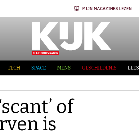
MIJN MAGAZINES LEZEN
TECH
SPACE
MENS
GESCHIEDENIS
LEES
scant’ of
rven is