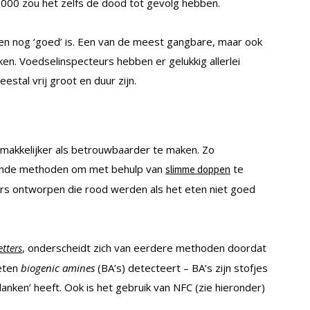
3000 zou het zelfs de dood tot gevolg hebben.
en nog ‘goed’ is. Een van de meest gangbare, maar ook
en. Voedselinspecteurs hebben er gelukkig allerlei
stal vrij groot en duur zijn.
makkelijker als betrouwbaarder te maken. Zo
llende methoden om met behulp van
te
slimme doppen
kers ontworpen die rood werden als het eten niet goed
, onderscheidt zich van eerdere methoden doordat
tters
heten
biogenic amines
(BA’s) detecteert – BA’s zijn stofjes
anken’ heeft. Ook is het gebruik van NFC (zie hieronder)