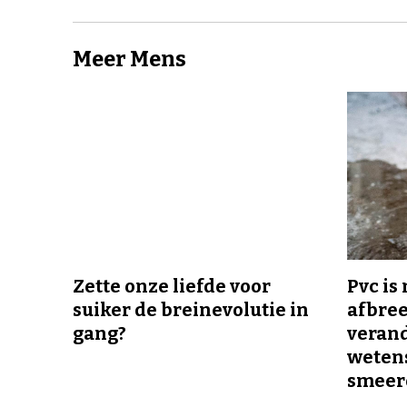
Meer Mens
Zette onze liefde voor
Pvc is
suiker de breinevolutie in
afbree
gang?
veran
wetens
smeer