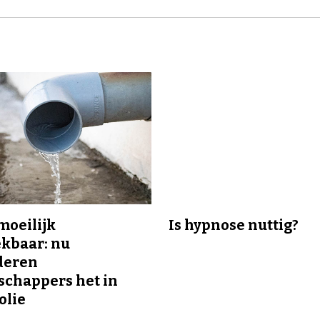
 moeilijk
Is hypnose nuttig?
kbaar: nu
deren
chappers het in
olie