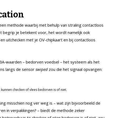
cation
een methode waarbij met behulp van straling contactloos
 begrip je betekent voor, het wordt namelijk ook
- en uitchecken met je OV-chipkaart en bij contactloos
 BA-waarden – bedorven voedsel – het systeem als het
ens langs de sensor
swiped
zou die het signaal opvangen:
 kunnen checken of vlees bedorven is of niet.
ng misschien nog ver weg is – wat zijn bijvoorbeeld de
ren in verpakkingen? – biedt de methode zeker
n betrouwbaar te checken of eten bedorven is of niet, zou