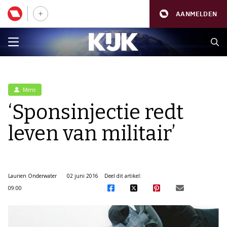
AANMELDEN
Mens
‘Sponsinjectie redt
leven van militair’
Laurien Onderwater
02 juni 2016
Deel dit artikel:
09:00