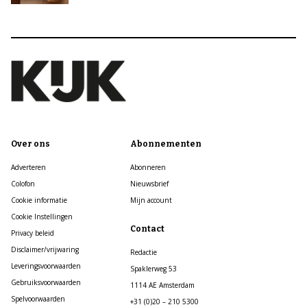
Over ons
Abonnementen
Adverteren
Abonneren
Colofon
Nieuwsbrief
Cookie informatie
Mijn account
Cookie Instellingen
Contact
Privacy beleid
Disclaimer/vrijwaring
Redactie
Leveringsvoorwaarden
Spaklerweg 53
Gebruiksvoorwaarden
1114 AE Amsterdam
Spelvoorwaarden
+31 (0)20 – 210 5300