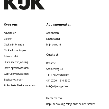
Over ons
Abonnementen
Adverteren
Abonneren
Colofon
Nieuwsbrief
Cookie informatie
Mijn account
Cookie Instellingen
Contact
Privacy beleid
Disclaimer/vrijwaring
Redactie
Leveringsvoorwaarden
Spaklerweg 53
Gebruiksvoorwaarden
1114 AE Amsterdam
Spelvoorwaarden
+31 (0)20 – 210 5300
© Roularta Media Nederland
info@kijkmagazine.nl
Klantenservice
Regel eenvoudig zelf je abonnementszaken