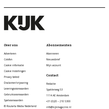
Over ons
Abonnementen
Adverteren
Abonneren
Colofon
Nieuwsbrief
Cookie informatie
Mijn account
Cookie Instellingen
Contact
Privacy beleid
Disclaimer/vrijwaring
Redactie
Leveringsvoorwaarden
Spaklerweg 53
Gebruiksvoorwaarden
1114 AE Amsterdam
Spelvoorwaarden
+31 (0)20 – 210 5300
© Roularta Media Nederland
info@kijkmagazine.nl