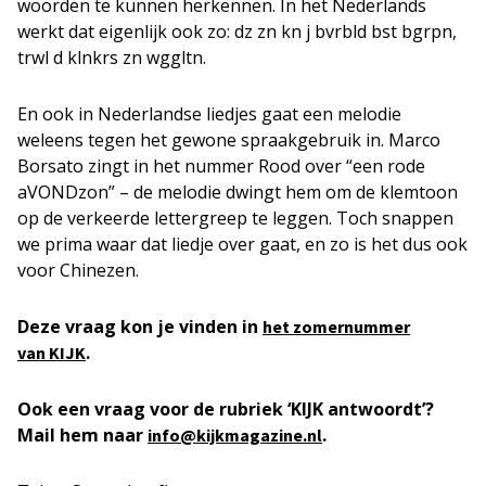
woorden te kunnen herkennen. In het Nederlands
werkt dat eigenlijk ook zo: dz zn kn j bvrbld bst bgrpn,
trwl d klnkrs zn wggltn.
En ook in Nederlandse liedjes gaat een melodie
weleens tegen het gewone spraakgebruik in. Marco
Borsato zingt in het nummer Rood over “een rode
aVONDzon” – de melodie dwingt hem om de klemtoon
op de verkeerde lettergreep te leggen. Toch snappen
we prima waar dat liedje over gaat, en zo is het dus ook
voor Chinezen.
Deze vraag kon je vinden in
het zomernummer
.
van KIJK
Ook een vraag voor de rubriek ‘KIJK antwoordt’?
Mail hem naar
.
info@kijkmagazine.nl