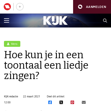
AANMELDEN
Mens
Hoe kun je in een
toontaal een liedje
zingen?
KIJK-redactie
22 maart 2021
Deel dit artikel:
12:00