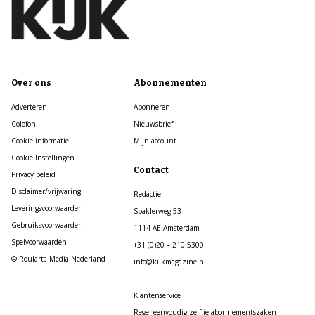
Over ons
Abonnementen
Adverteren
Abonneren
Colofon
Nieuwsbrief
Cookie informatie
Mijn account
Cookie Instellingen
Contact
Privacy beleid
Disclaimer/vrijwaring
Redactie
Leveringsvoorwaarden
Spaklerweg 53
Gebruiksvoorwaarden
1114 AE Amsterdam
Spelvoorwaarden
+31 (0)20 – 210 5300
© Roularta Media Nederland
info@kijkmagazine.nl
Klantenservice
Regel eenvoudig zelf je abonnementszaken