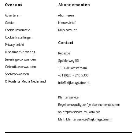
Over ons
Abonnementen
Adverteren
Abonneren
Colofon
Nieuwsbrief
Cookie informatie
Mijn account
Cookie Instellingen
Contact
Privacy beleid
Disclaimer/vrijwaring
Redactie
Leveringsvoorwaarden
Spaklerweg 53
Gebruiksvoorwaarden
1114 AE Amsterdam
Spelvoorwaarden
+31 (0)20 – 210 5300
© Roularta Media Nederland
info@kijkmagazine.nl
Klantenservice
Regel eenvoudig zelf je abonnementszaken
op https://service.roularta.nl/
Mail: klantenservice@kijkmagazine.nl