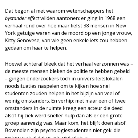
Dat begon al met waarom wetenschappers het
bystander effect
wilden aantonen: er ging in 1968 een
verhaal rond over hoe maar liefst 38 mensen in New
York getuige waren van de moord op een jonge vrouw,
Kitty Genovese, van wie geen enkele iets zou hebben
gedaan om haar te helpen.
Hoewel achteraf bleek dat het verhaal verzonnen was –
de meeste mensen bleken de politie te hebben gebeld
– gingen onderzoekers tóch in universiteitslokalen
noodsituaties naspelen om te kijken hoe snel
studenten zouden helpen in het bijzijn van veel of
weinig omstanders. En verhip: met maar een of twee
omstanders in de ruimte kreeg een acteur die deed
alsof hij ziek werd sneller hulp dan als er een grote
groep aanwezig was. Maar kom, het blijft doen alsof.
Bovendien zijn psychologiestudenten niet gek: die
weten vaak al dat er iets niet pluis is.