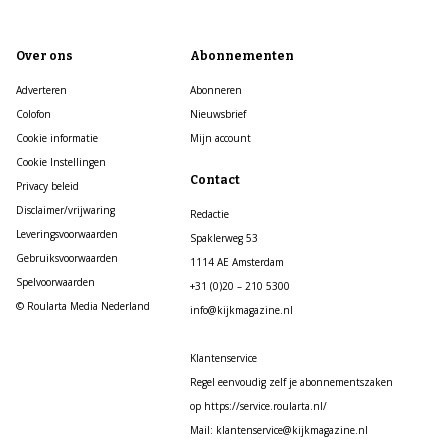
Over ons
Abonnementen
Adverteren
Abonneren
Colofon
Nieuwsbrief
Cookie informatie
Mijn account
Cookie Instellingen
Contact
Privacy beleid
Disclaimer/vrijwaring
Redactie
Leveringsvoorwaarden
Spaklerweg 53
Gebruiksvoorwaarden
1114 AE Amsterdam
Spelvoorwaarden
+31 (0)20 – 210 5300
© Roularta Media Nederland
info@kijkmagazine.nl
Klantenservice
Regel eenvoudig zelf je abonnementszaken
op https://service.roularta.nl/
Mail: klantenservice@kijkmagazine.nl