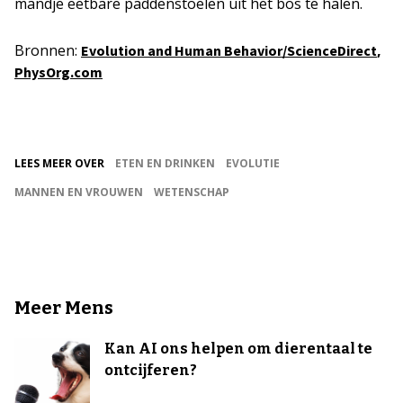
mandje eetbare paddenstoelen uit het bos te halen.
Bronnen:
,
Evolution and Human Behavior/ScienceDirect
PhysOrg.com
LEES MEER OVER
ETEN EN DRINKEN
EVOLUTIE
MANNEN EN VROUWEN
WETENSCHAP
Meer Mens
Kan AI ons helpen om dierentaal te
ontcijferen?