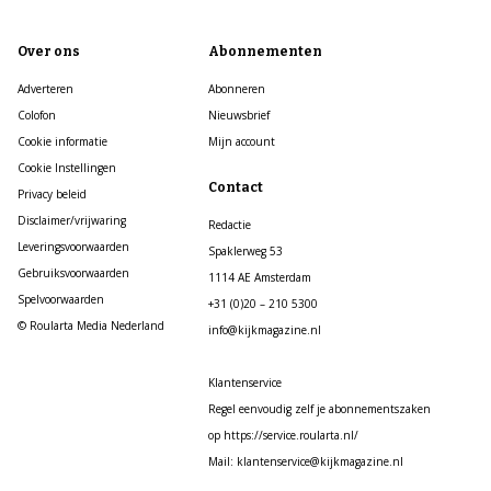
Over ons
Abonnementen
Adverteren
Abonneren
Colofon
Nieuwsbrief
Cookie informatie
Mijn account
Cookie Instellingen
Contact
Privacy beleid
Disclaimer/vrijwaring
Redactie
Leveringsvoorwaarden
Spaklerweg 53
Gebruiksvoorwaarden
1114 AE Amsterdam
Spelvoorwaarden
+31 (0)20 – 210 5300
© Roularta Media Nederland
info@kijkmagazine.nl
Klantenservice
Regel eenvoudig zelf je abonnementszaken
op https://service.roularta.nl/
Mail: klantenservice@kijkmagazine.nl