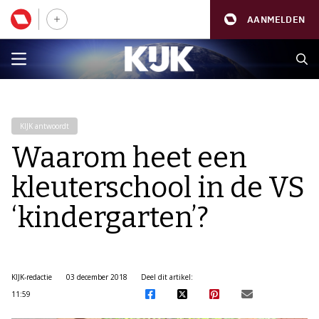
AANMELDEN
KIJK antwoordt
Waarom heet een
kleuterschool in de VS
‘kindergarten’?
KIJK-redactie
03 december 2018
Deel dit artikel:
11:59