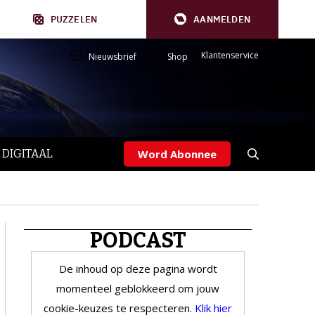
PUZZELEN
AANMELDEN
Klantenservice
Nieuwsbrief
Shop
 DIGITAAL
Word Abonnee
PODCAST
De inhoud op deze pagina wordt
momenteel geblokkeerd om jouw
cookie-keuzes te respecteren.
Klik hier