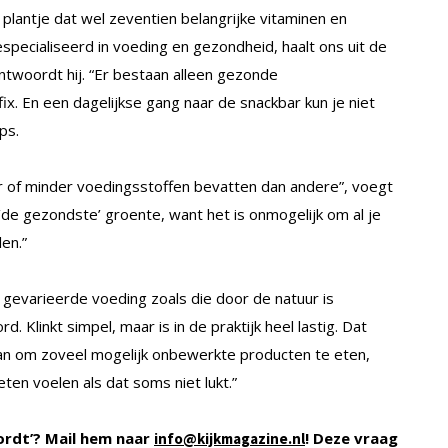
lantje dat wel zeventien belangrijke vitaminen en
specialiseerd in voeding en gezondheid, haalt ons uit de
twoordt hij. “Er bestaan alleen gezonde
ix. En een dagelijkse gang naar de snackbar kun je niet
ps.
eer of minder voedingsstoffen bevatten dan andere”, voegt
 ‘de gezondste’ groente, want het is onmogelijk om al je
en.”
gevarieerde voeding zoals die door de natuur is
 Klinkt simpel, maar is in de praktijk heel lastig. Dat
en aan om zoveel mogelijk onbewerkte producten te eten,
eten voelen als dat soms niet lukt.”
ordt’? Mail hem naar
! Deze vraag
info@kijkmagazine.nl