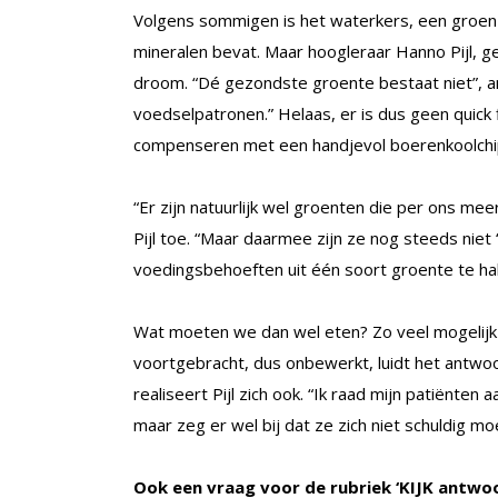
Volgens sommigen is het waterkers, een groen p
mineralen bevat. Maar hoogleraar Hanno Pijl, ge
droom. “Dé gezondste groente bestaat niet”, an
voedselpatronen.” Helaas, er is dus geen quick f
compenseren met een handjevol boerenkoolchi
“Er zijn natuurlijk wel groenten die per ons m
Pijl toe. “Maar daarmee zijn ze nog steeds niet
voedingsbehoeften uit één soort groente te hal
Wat moeten we dan wel eten? Zo veel mogelijk 
voortgebracht, dus onbewerkt, luidt het antwoord.
realiseert Pijl zich ook. “Ik raad mijn patiënt
maar zeg er wel bij dat ze zich niet schuldig mo
Ook een vraag voor de rubriek ‘KIJK antwo