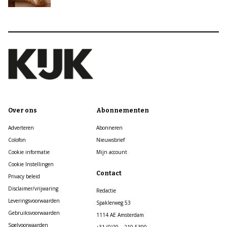
Over ons
Abonnementen
Adverteren
Abonneren
Colofon
Nieuwsbrief
Cookie informatie
Mijn account
Cookie Instellingen
Contact
Privacy beleid
Disclaimer/vrijwaring
Redactie
Leveringsvoorwaarden
Spaklerweg 53
Gebruiksvoorwaarden
1114 AE Amsterdam
Spelvoorwaarden
+31 (0)20 – 210 5300