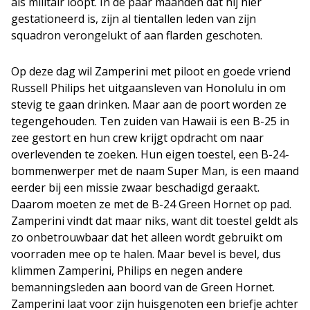
als militair loopt. In de paar maanden dat hij hier
gestationeerd is, zijn al tientallen leden van zijn
squadron verongelukt of aan flarden geschoten.
Op deze dag wil Zamperini met piloot en goede vriend
Russell Philips het uitgaansleven van Honolulu in om
stevig te gaan drinken. Maar aan de poort worden ze
tegengehouden. Ten zuiden van Hawaii is een B-25 in
zee gestort en hun crew krijgt opdracht om naar
overlevenden te zoeken. Hun eigen toestel, een B-24-
bommenwerper met de naam Super Man, is een maand
eerder bij een missie zwaar beschadigd geraakt.
Daarom moeten ze met de B-24 Green Hornet op pad.
Zamperini vindt dat maar niks, want dit toestel geldt als
zo onbetrouwbaar dat het alleen wordt gebruikt om
voorraden mee op te halen. Maar bevel is bevel, dus
klimmen Zamperini, Philips en negen andere
bemanningsleden aan boord van de Green Hornet.
Zamperini laat voor zijn huisgenoten een briefje achter