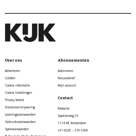
Over ons
Abonnementen
Adverteren
Abonneren
Colofon
Nieuwsbrief
Cookie informatie
Mijn account
Cookie Instellingen
Contact
Privacy beleid
Disclaimer/vrijwaring
Redactie
Leveringsvoorwaarden
Spaklerweg 53
Gebruiksvoorwaarden
1114 AE Amsterdam
Spelvoorwaarden
+31 (0)20 – 210 5300