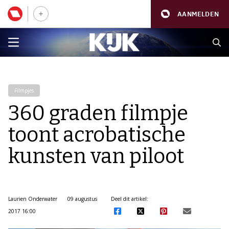
AANMELDEN
Filmpjes
360 graden filmpje
toont acrobatische
kunsten van piloot
Laurien Onderwater
09 augustus
Deel dit artikel:
2017 16:00