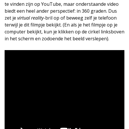
te vinden zijn op YouTube, maar onderstaande video
biedt een heel ander perspectief: in 360 graden. Dus
zet je
virtual reality
-bril op of beweeg zelf je telefoon
terwijl je dit filmpje bekijkt. (En als je het filmpje op je
computer bekijkt, kun je klikken op de cirkel linksboven
in het scherm en zodoende het beeld verslepen).