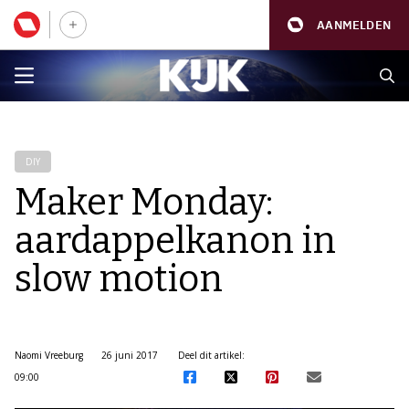
AANMELDEN
DIY
Maker Monday:
aardappelkanon in
slow motion
Naomi Vreeburg
26 juni 2017
Deel dit artikel:
09:00