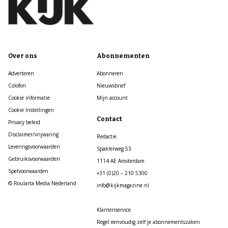
Over ons
Abonnementen
Adverteren
Abonneren
Colofon
Nieuwsbrief
Cookie informatie
Mijn account
Cookie Instellingen
Contact
Privacy beleid
Disclaimer/vrijwaring
Redactie
Leveringsvoorwaarden
Spaklerweg 53
Gebruiksvoorwaarden
1114 AE Amsterdam
Spelvoorwaarden
+31 (0)20 – 210 5300
© Roularta Media Nederland
info@kijkmagazine.nl
Klantenservice
Regel eenvoudig zelf je abonnementszaken