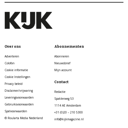
Over ons
Abonnementen
Adverteren
Abonneren
Colofon
Nieuwsbrief
Cookie informatie
Mijn account
Cookie Instellingen
Contact
Privacy beleid
Disclaimer/vrijwaring
Redactie
Leveringsvoorwaarden
Spaklerweg 53
Gebruiksvoorwaarden
1114 AE Amsterdam
Spelvoorwaarden
+31 (0)20 – 210 5300
© Roularta Media Nederland
info@kijkmagazine.nl