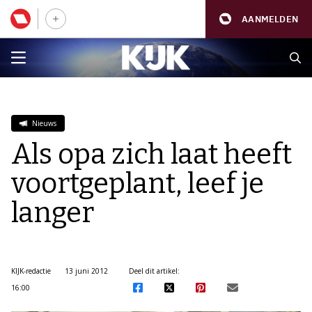
AANMELDEN
Nieuws
Als opa zich laat heeft
voortgeplant, leef je
langer
KIJK-redactie
13 juni 2012
Deel dit artikel:
16:00