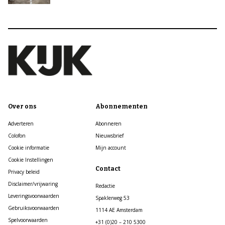
Over ons
Abonnementen
Adverteren
Abonneren
Colofon
Nieuwsbrief
Cookie informatie
Mijn account
Cookie Instellingen
Contact
Privacy beleid
Disclaimer/vrijwaring
Redactie
Leveringsvoorwaarden
Spaklerweg 53
Gebruiksvoorwaarden
1114 AE Amsterdam
Spelvoorwaarden
+31 (0)20 – 210 5300