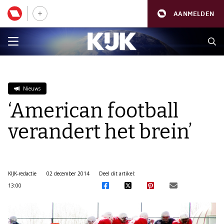
AANMELDEN
Nieuws
‘American football
verandert het brein’
KIJK-redactie
02 december 2014
Deel dit artikel:
13:00