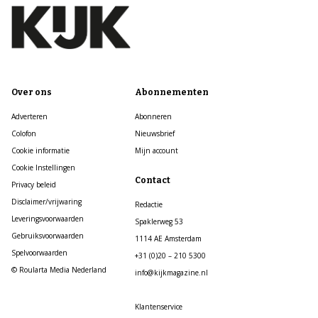
Over ons
Abonnementen
Adverteren
Abonneren
Colofon
Nieuwsbrief
Cookie informatie
Mijn account
Cookie Instellingen
Contact
Privacy beleid
Disclaimer/vrijwaring
Redactie
Leveringsvoorwaarden
Spaklerweg 53
Gebruiksvoorwaarden
1114 AE Amsterdam
Spelvoorwaarden
+31 (0)20 – 210 5300
© Roularta Media Nederland
info@kijkmagazine.nl
Klantenservice