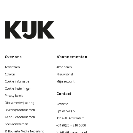
Over ons
Abonnementen
Adverteren
Abonneren
Colofon
Nieuwsbrief
Cookie informatie
Mijn account
Cookie Instellingen
Contact
Privacy beleid
Disclaimer/vrijwaring
Redactie
Leveringsvoorwaarden
Spaklerweg 53
Gebruiksvoorwaarden
1114 AE Amsterdam
Spelvoorwaarden
+31 (0)20 – 210 5300
© Roularta Media Nederland
info@kijkmagazine.nl