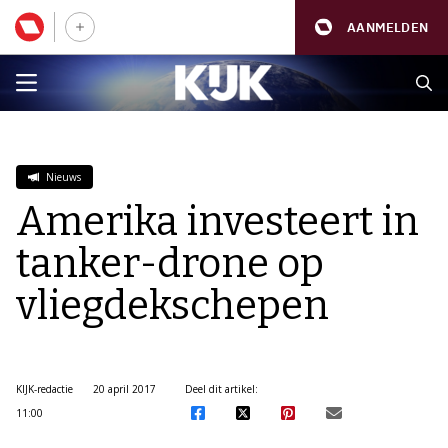
AANMELDEN
Nieuws
Amerika investeert in
tanker-drone op
vliegdekschepen
KIJK-redactie
20 april 2017
Deel dit artikel:
11:00