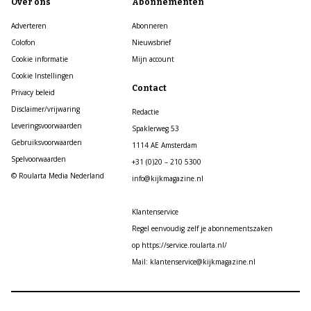
Over ons
Abonnementen
Adverteren
Abonneren
Colofon
Nieuwsbrief
Cookie informatie
Mijn account
Cookie Instellingen
Contact
Privacy beleid
Disclaimer/vrijwaring
Redactie
Leveringsvoorwaarden
Spaklerweg 53
Gebruiksvoorwaarden
1114 AE Amsterdam
Spelvoorwaarden
+31 (0)20 – 210 5300
© Roularta Media Nederland
info@kijkmagazine.nl
Klantenservice
Regel eenvoudig zelf je abonnementszaken
op https://service.roularta.nl/
Mail: klantenservice@kijkmagazine.nl