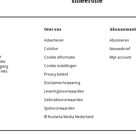
smeerolie
Over ons
Abonnement
Adverteren
Abonneren
Colofon
Nieuwsbrief
r
Cookie informatie
Mijn account
 die
Cookie Instellingen
pgang
 niks
Privacy beleid
Disclaimer/vrijwaring
Leveringsvoorwaarden
Gebruiksvoorwaarden
Spelvoorwaarden
© Roularta Media Nederland