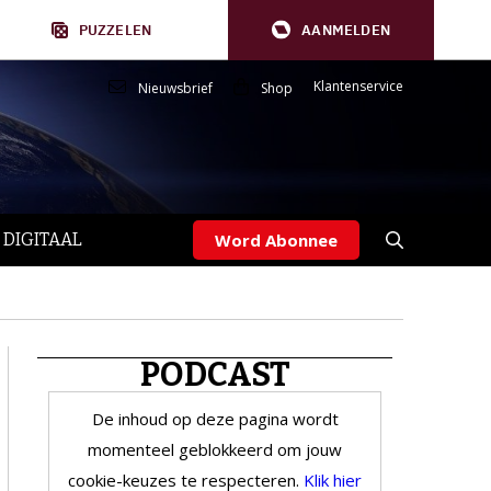
PUZZELEN
AANMELDEN
Klantenservice
Nieuwsbrief
Shop
 DIGITAAL
Word Abonnee
PODCAST
De inhoud op deze pagina wordt
momenteel geblokkeerd om jouw
cookie-keuzes te respecteren.
Klik hier