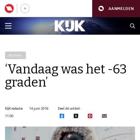
AANMELDEN
Artikelen
‘Vandaag was het -63
graden’
KIJK-redactie
14 juni 2016
Deel dit artikel:
11:00