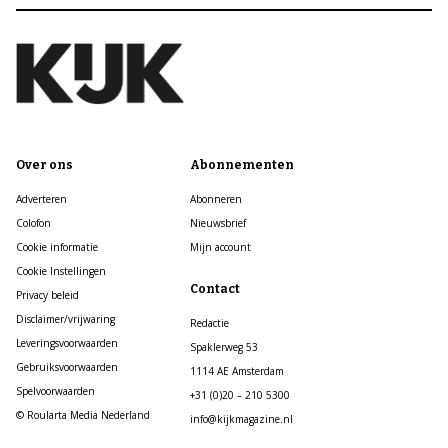
Over ons
Abonnementen
Adverteren
Abonneren
Colofon
Nieuwsbrief
Cookie informatie
Mijn account
Cookie Instellingen
Contact
Privacy beleid
Disclaimer/vrijwaring
Redactie
Leveringsvoorwaarden
Spaklerweg 53
Gebruiksvoorwaarden
1114 AE Amsterdam
Spelvoorwaarden
+31 (0)20 – 210 5300
© Roularta Media Nederland
info@kijkmagazine.nl