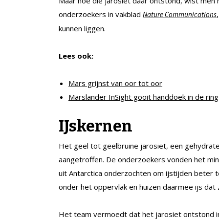
Maar hoe die jarosiet daar ontstond, wist men n
onderzoekers in vakblad
Nature Communications
kunnen liggen.
Lees ook:
Mars grijnst van oor tot oor
Marslander InSight gooit handdoek in de ring
IJskernen
Het geel tot geelbruine jarosiet, een gehydrate
aangetroffen. De onderzoekers vonden het min o
uit Antarctica onderzochten om ijstijden bete
onder het oppervlak en huizen daarmee ijs dat 
Het team vermoedt dat het jarosiet ontstond in 