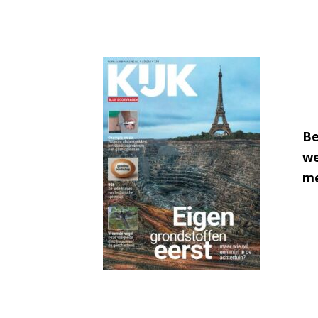
Be
we
me