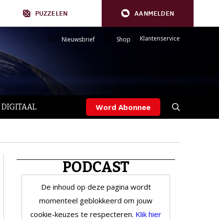
PUZZELEN
AANMELDEN
Klantenservice
Nieuwsbrief
Shop
 DIGITAAL
Word Abonnee
PODCAST
De inhoud op deze pagina wordt
momenteel geblokkeerd om jouw
cookie-keuzes te respecteren.
Klik hier