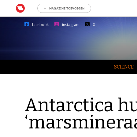
MAGAZINE TOEVOEGEN
facebook
instagram
X
SCIENCE
Antarctica hu
‘marsmineraa