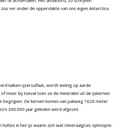
iet te achterhalen. Het antwoord, zo schrijven
, zou ver onder de oppervlakte van ons eigen Antarctica
erd kalium-ijzersulfaat, wordt weinig op aarde
f meer bij toeval toen ze de mineralen uit de ijskernen
r te begrijpen. De kernen komen van pakweg 1620 meter
zo’n 300.000 jaar geleden werd afgezet.
holtes in het ijs waarin zich wat mineraalgruis ophoopte.