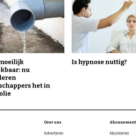
 moeilijk
Is hypnose nuttig?
kbaar: nu
deren
chappers het in
olie
Over ons
Abonnement
Adverteren
Abonneren