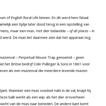
m of English Rural Life binnen. En dit werd hem fataal.
elijk een tijdje later dood terug in een opstelling van
mens, maar een muis. Het dier belandde –
of all places
– in
d werd. De muis liet daarmee zien dat het apparaat nog
ke muizenval – Perpetual Mouse Trap genoemd – geen
at het Britse bedrijf Colin Pullinger & Sons in 1861 voor
even als een muizenval die meerdere levende muizen
ant. Wanneer een muis voedsel ruikt in de val, kruipt hij
Deze balk werkt als een wip: als het dier eroverheen
gewicht van de muis naar beneden. De andere kant komt