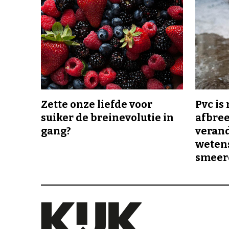
Zette onze liefde voor
Pvc is
suiker de breinevolutie in
afbree
gang?
veran
wetens
smeer