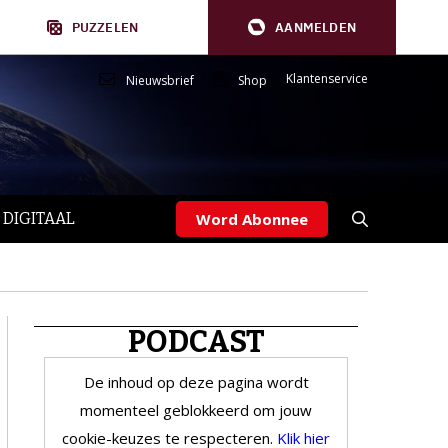
PUZZELEN
AANMELDEN
Klantenservice
Nieuwsbrief
Shop
 DIGITAAL
Word Abonnee
PODCAST
De inhoud op deze pagina wordt
momenteel geblokkeerd om jouw
cookie-keuzes te respecteren.
Klik hier