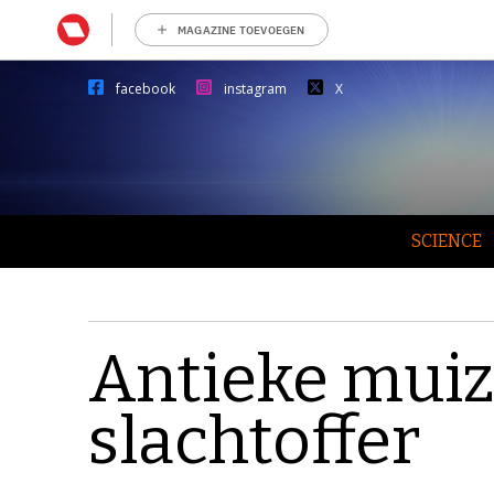
MAGAZINE TOEVOEGEN
facebook
instagram
X
SCIENCE
Antieke mui
slachtoffer