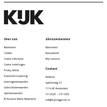
Over ons
Abonnementen
Adverteren
Abonneren
Colofon
Nieuwsbrief
Cookie informatie
Mijn account
Cookie Instellingen
Contact
Privacy beleid
Disclaimer/vrijwaring
Redactie
Leveringsvoorwaarden
Spaklerweg 53
Gebruiksvoorwaarden
1114 AE Amsterdam
Spelvoorwaarden
+31 (0)20 – 210 5300
© Roularta Media Nederland
info@kijkmagazine.nl