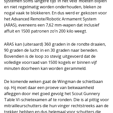
systemen soms langere tijd ‘in het veld’ moeten blijven
en niet regelmatig worden onderhouden, bleken ze
nogal vaak te blokkeren. En dus werd er gekozen voor
het Advanced Remote/Robotic Armament System
(ARAS), eveneens een 7,62 mm-wapen dat inclusief
affuit en 1500 patronen zo’n 200 kilo weegt.
ARAS kan (uiteraard) 360 graden in de rondte draaien,
90 graden de lucht in en 30 graden naar beneden.
Bovendien is de loop zo stevig uitgevoerd dat de
volledige voorraad van 1500 kogels er binnen vijf
minuten doorheen kan worden gerammeld.
De komende weken gaat de Wingman de schietbaan
op. Hij moet daar een proeve van bekwaamheid
afleggen door met goed gevolg het Scout Gunnery
Table VI-schietexamen af te ronden. Die is al pittig voor
mitrailleurschutters die hun vinger rechtstreeks aan de
trekker hebben en dus helemaal voor schutters die