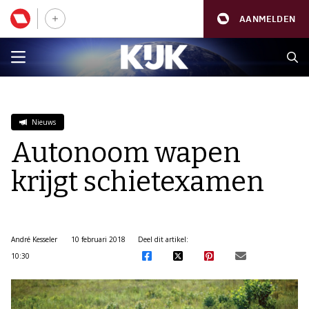
AANMELDEN
Nieuws
Autonoom wapen
krijgt schietexamen
André Kesseler
10 februari 2018
Deel dit artikel:
10:30