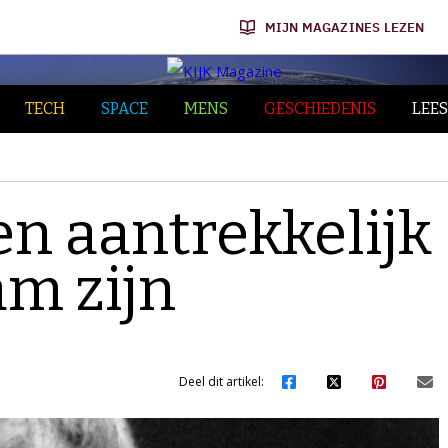
MIJN MAGAZINES LEZEN
TECH
SPACE
MENS
GESCHIEDENIS
LEES
en aantrekkelijk
am zijn
Deel dit artikel: