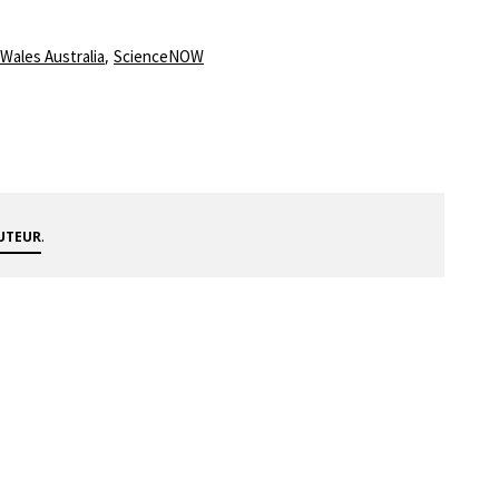
,
Wales Australia
ScienceNOW
.
AUTEUR