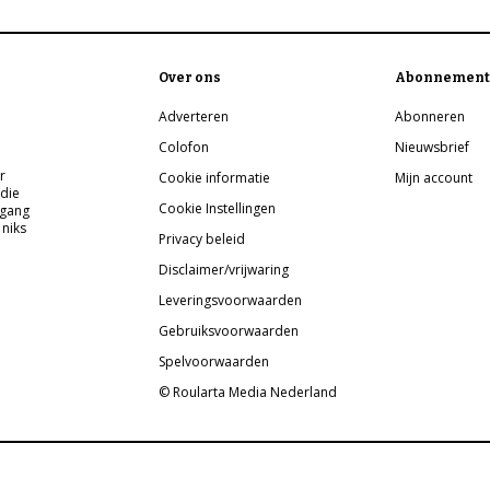
Over ons
Abonnement
Adverteren
Abonneren
Colofon
Nieuwsbrief
r
Cookie informatie
Mijn account
 die
Cookie Instellingen
pgang
 niks
Privacy beleid
Disclaimer/vrijwaring
Leveringsvoorwaarden
Gebruiksvoorwaarden
Spelvoorwaarden
© Roularta Media Nederland