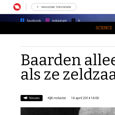
MAGAZINE TOEVOEGEN
facebook
instagram
X
SCIENCE
Baarden alle
als ze zeldza
Nieuws
KIJK-redactie
16 april 2014 16:00