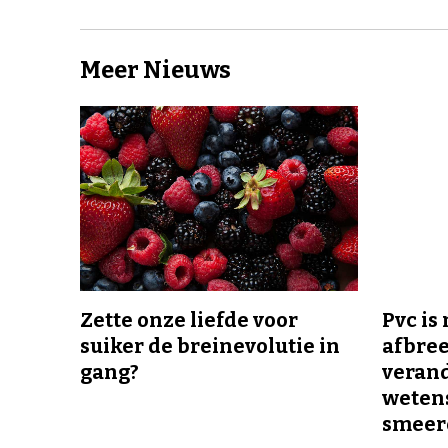
Meer Nieuws
Zette onze liefde voor
Pvc is
suiker de breinevolutie in
afbree
gang?
veran
wetens
smeer