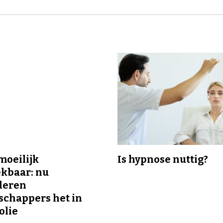
 moeilijk
Is hypnose nuttig?
kbaar: nu
deren
chappers het in
olie