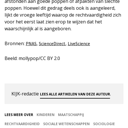
afstonden aan goede poppen of afpakten van slechte
poppen. Hoewel dit gedrag deels ook is aangeleerd,
lijkt de vroege leeftijd waarop de rechtvaardigheid zich
voor het eerst laat zien erop te wijzen dat het
waarschijnlijk al is aangeboren.
Bronnen:
,
,
PNAS
ScienceDirect
LiveScience
Beeld: mollypop/CC BY 2.0
KIJK-redactie
.
LEES ALLE ARTIKELEN VAN DEZE AUTEUR
LEES MEER OVER
KINDEREN
MAATSCHAPPIJ
RECHTVAARDIGHEID
SOCIALE WETENSCHAPPEN
SOCIOLOGIE