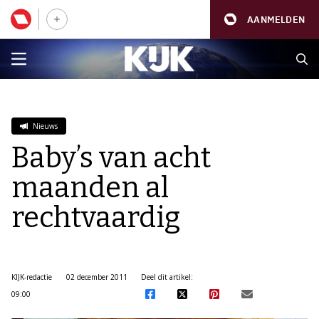
AANMELDEN
Nieuws
Baby’s van acht
maanden al
rechtvaardig
KIJK-redactie
02 december 2011
Deel dit artikel:
09:00