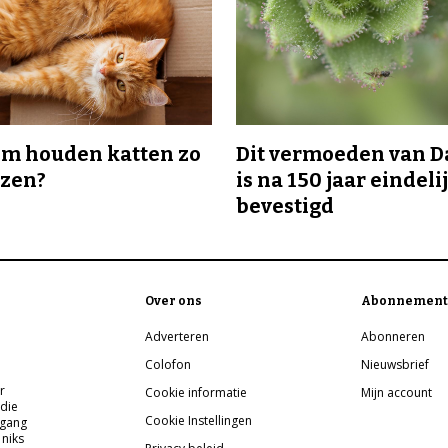
m houden katten zo
Dit vermoeden van 
ozen?
is na 150 jaar eindeli
bevestigd
Over ons
Abonnement
Adverteren
Abonneren
Colofon
Nieuwsbrief
r
Cookie informatie
Mijn account
 die
Cookie Instellingen
pgang
 niks