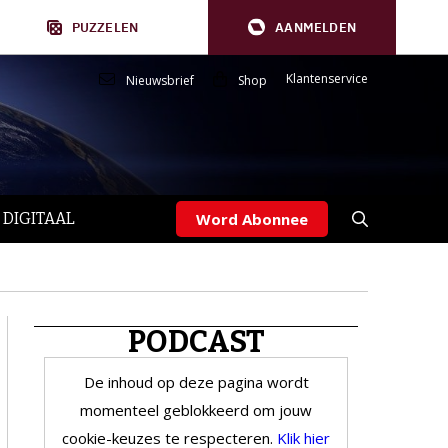
PUZZELEN
AANMELDEN
Klantenservice
Nieuwsbrief
Shop
 DIGITAAL
Word Abonnee
PODCAST
De inhoud op deze pagina wordt
momenteel geblokkeerd om jouw
cookie-keuzes te respecteren.
Klik hier