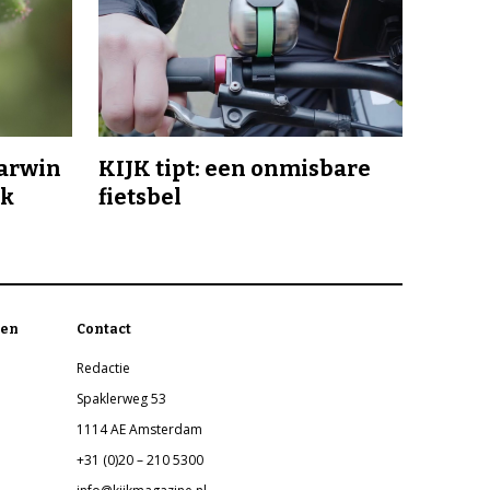
Darwin
KIJK tipt: een onmisbare
jk
fietsbel
en
Contact
Redactie
Spaklerweg 53
1114 AE Amsterdam
+31 (0)20 – 210 5300