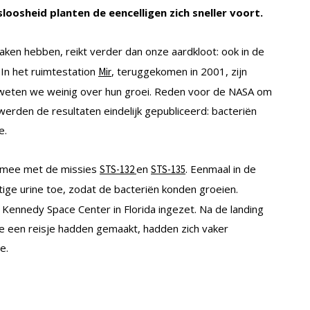
oosheid planten de eencelligen zich sneller voort.
ken hebben, reikt verder dan onze aardkloot: ook in de
 In het ruimtestation
, teruggekomen in 2001, zijn
Mir
 weten we weinig over hun groei. Reden voor de NASA om
 werden de resultaten eindelijk gepubliceerd: bacteriën
e.
mee met de missies
en
. Eenmaal in de
STS-132
STS-135
ige urine toe, zodat de bacteriën konden groeien.
 Kennedy Space Center in Florida ingezet. Na de landing
ie een reisje hadden gemaakt, hadden zich vaker
e.