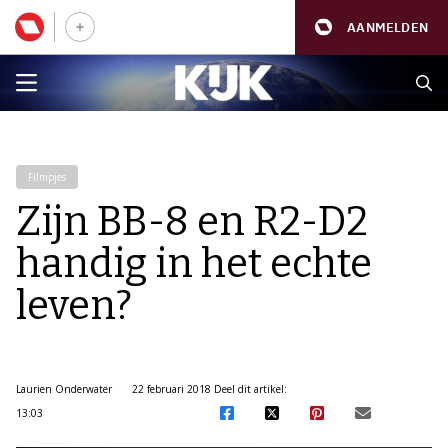
AANMELDEN
Filmpjes
Zijn BB-8 en R2-D2
handig in het echte
leven?
Laurien Onderwater
22 februari 2018
Deel dit artikel:
13:03