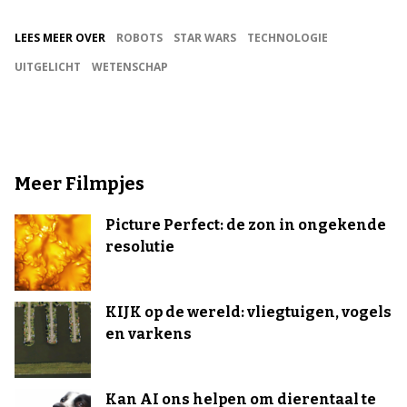
LEES MEER OVER
ROBOTS
STAR WARS
TECHNOLOGIE
UITGELICHT
WETENSCHAP
Meer Filmpjes
Picture Perfect: de zon in ongekende
resolutie
KIJK op de wereld: vliegtuigen, vogels
en varkens
Kan AI ons helpen om dierentaal te