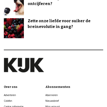
ontcijferen?
Zette onze liefde voor suiker de
breinevolutie in gang?
Over ons
Abonnementen
Adverteren
Abonneren
Colofon
Nieuwsbrief
Cookie informatie
Mijn account