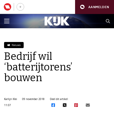
AANMELDEN
Nieuws
Bedrijf wil
‘batterijtorens’
bouwen
Karlijn Klei
09 november 2018
Deel dit artikel:
11:07