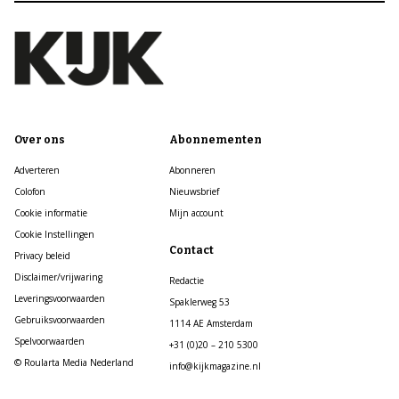
Over ons
Abonnementen
Adverteren
Abonneren
Colofon
Nieuwsbrief
Cookie informatie
Mijn account
Cookie Instellingen
Contact
Privacy beleid
Disclaimer/vrijwaring
Redactie
Leveringsvoorwaarden
Spaklerweg 53
Gebruiksvoorwaarden
1114 AE Amsterdam
Spelvoorwaarden
+31 (0)20 – 210 5300
© Roularta Media Nederland
info@kijkmagazine.nl