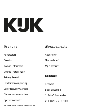
Over ons
Abonnementen
Adverteren
Abonneren
Colofon
Nieuwsbrief
Cookie informatie
Mijn account
Cookie Instellingen
Contact
Privacy beleid
Disclaimer/vrijwaring
Redactie
Leveringsvoorwaarden
Spaklerweg 53
Gebruiksvoorwaarden
1114 AE Amsterdam
Spelvoorwaarden
+31 (0)20 – 210 5300
© Roularta Media Nederland