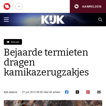
AANMELDEN
Nieuws
Bejaarde termieten
dragen
kamikazerugzakjes
KIJK-redactie
27 juli 2012 09:00
Deel dit artikel: