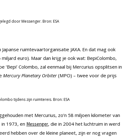
gelegd door Messenger. Bron: ESA
n Japanse ruimtevaartorganisatie JAXA. En dat mag ook
.6 miljard euro). Maar dan krijg je ook wat: BepiColombo,
 ‘Bepi’ Colombo, zal eenmaal bij Mercurius opsplitsen in
de
Mercury Planetary Orbiter
(MPO) – twee voor de prijs
ombo tijdens zijn ruimtereis. Bron: ESA
ggehouden met Mercurius, zo’n 58 miljoen kilometer van
 in 1973, en
, die in 2004 het luchtruim in werd
Messenger
eerd hebben over de kleine planeet, zijn er nog vragen