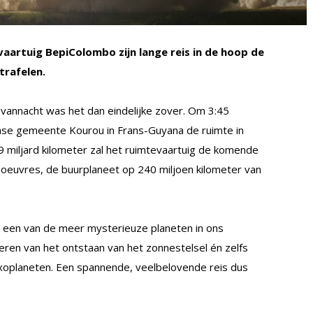
vaartuig BepiColombo zijn lange reis in de hoop de
trafelen.
vannacht was het dan eindelijke zover. Om 3:45
nse gemeente Kourou in Frans-Guyana de ruimte in
9 miljard kilometer zal het ruimtevaartuig de komende
noeuvres, de buurplaneet op 240 miljoen kilometer van
r een van de meer mysterieuze planeten in ons
teren van het ontstaan van het zonnestelsel én zelfs
xoplaneten. Een spannende, veelbelovende reis dus