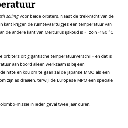
peratuur
th sailing
voor beide orbiters. Naast de trekkracht van de
een kant krijgen de ruimtevaartuigjes een temperatuur van
aan de andere kant van Mercurius ijskoud is – zo’n -180 °C
 orbiters dit gigantische temperatuurverschil – en dat is
ratuur aan boord alleen werkzaam is bij een
de hitte en kou om te gaan zal de Japanse MMO als een
m zijn as draaien, terwijl de Europese MPO een speciale
olombo-missie in ieder geval twee jaar duren.