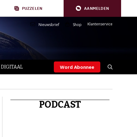
PUZZELEN
AANMELDEN
Klantenservice
Nieuwsbrief
Shop
 DIGITAAL
Word Abonnee
PODCAST