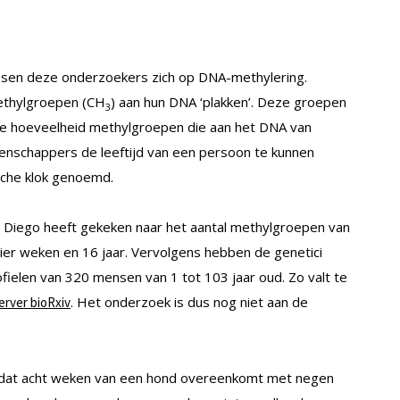
ssen deze onderzoekers zich op DNA-methylering.
ethylgroepen (CH
) aan hun DNA ‘plakken’. Deze groepen
3
 de hoeveelheid methylgroepen die aan het DNA van
schappers de leeftijd van een persoon te kunnen
sche klok genoemd.
an Diego heeft gekeken naar het aantal methylgroepen van
vier weken en 16 jaar. Vervolgens hebben de genetici
ielen van 320 mensen van 1 tot 103 jaar oud. Zo valt te
. Het onderzoek is dus nog niet aan de
erver bioRxiv
n dat acht weken van een hond overeenkomt met negen