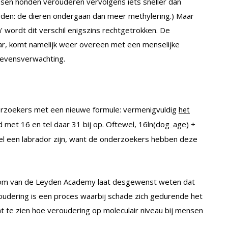
en honden verouderen vervolgens iets sneller dan
den: de dieren ondergaan dan meer methylering.) Maar
’ wordt dit verschil enigszins rechtgetrokken. De
ar, komt namelijk weer overeen met een menselijke
 levensverwachting.
rzoekers met een nieuwe formule: vermenigvuldig
het
d met 16 en tel daar 31 bij op. Oftewel, 16ln(dog_age) +
el een labrador zijn, want de onderzoekers hebben deze
om van de Leyden Academy laat desgewenst weten dat
udering is een proces waarbij schade zich gedurende het
ant te zien hoe veroudering op moleculair niveau bij mensen