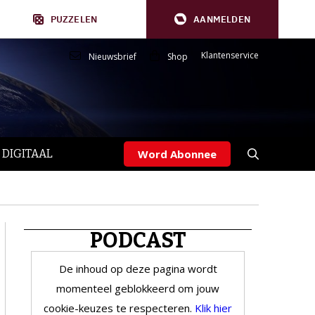
PUZZELEN
AANMELDEN
Klantenservice
Nieuwsbrief
Shop
 DIGITAAL
Word Abonnee
PODCAST
De inhoud op deze pagina wordt
momenteel geblokkeerd om jouw
cookie-keuzes te respecteren.
Klik hier