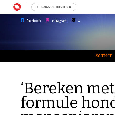
MAGAZINE TOEVOEGEN
facebook
instagram
X
SCIENCE
‘Bereken me
formule hond