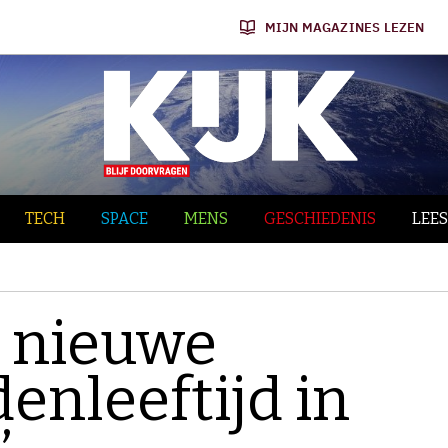
MIJN MAGAZINES LEZEN
TECH
SPACE
MENS
GESCHIEDENIS
LEES
t nieuwe
enleeftijd in