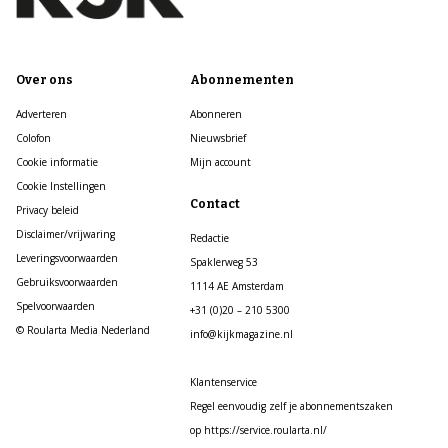
Over ons
Abonnementen
Adverteren
Abonneren
Colofon
Nieuwsbrief
Cookie informatie
Mijn account
Cookie Instellingen
Contact
Privacy beleid
Disclaimer/vrijwaring
Redactie
Leveringsvoorwaarden
Spaklerweg 53
Gebruiksvoorwaarden
1114 AE Amsterdam
Spelvoorwaarden
+31 (0)20 – 210 5300
© Roularta Media Nederland
info@kijkmagazine.nl
Klantenservice
Regel eenvoudig zelf je abonnementszaken
op https://service.roularta.nl/