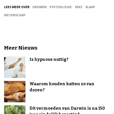
LEES MEER OVER
DROMEN
PSYCHOLOGIE
SEKS
SLAAP
WETENSCHAP
Meer Nieuws
Is hypnose nuttig?
Waarom houden katten zo van
dozen?
Dit vermoeden van Darwin is na 150