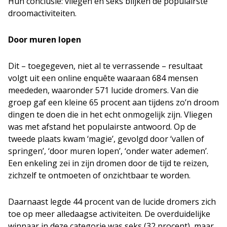
Hun conclusie: vliegen en seks blijken de populairste
droomactiviteiten.
Door muren lopen
Dit – toegegeven, niet al te verrassende – resultaat
volgt uit een online enquête waaraan 684 mensen
meededen, waaronder 571 lucide dromers. Van die
groep gaf een kleine 65 procent aan tijdens zo’n droom
dingen te doen die in het echt onmogelijk zijn. Vliegen
was met afstand het populairste antwoord. Op de
tweede plaats kwam ‘magie’, gevolgd door ‘vallen of
springen’, ‘door muren lopen’, ‘onder water ademen’.
Een enkeling zei in zijn dromen door de tijd te reizen,
zichzelf te ontmoeten of onzichtbaar te worden.
Daarnaast legde 44 procent van de lucide dromers zich
toe op meer alledaagse activiteiten. De overduidelijke
winnaar in deze categorie was seks (32 procent), maar