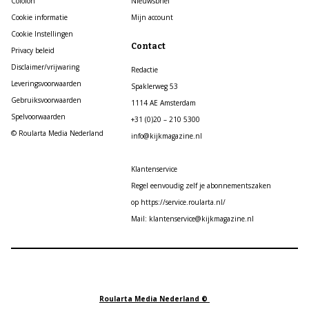
Colofon
Nieuwsbrief
Cookie informatie
Mijn account
Cookie Instellingen
Contact
Privacy beleid
Disclaimer/vrijwaring
Redactie
Leveringsvoorwaarden
Spaklerweg 53
Gebruiksvoorwaarden
1114 AE Amsterdam
Spelvoorwaarden
+31 (0)20 – 210 5300
© Roularta Media Nederland
info@kijkmagazine.nl
Klantenservice
Regel eenvoudig zelf je abonnementszaken
op https://service.roularta.nl/
Mail: klantenservice@kijkmagazine.nl
Roularta Media Nederland ©