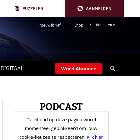
PUZZELEN
AANMELDEN
Klantenservice
Nieuwsbrief
Shop
 DIGITAAL
Word Abonnee
PODCAST
De inhoud op deze pagina wordt
momenteel geblokkeerd om jouw
cookie-keuzes te respecteren.
Klik hier