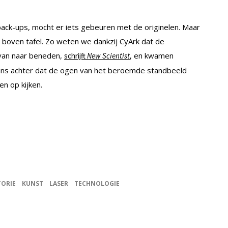
 back-ups, mocht er iets gebeuren met de originelen. Maar
 boven tafel. Zo weten we dankzij CyArk dat de
 van naar beneden,
, en kwamen
schrijft
New Scientist
cans achter dat de ogen van het beroemde standbeeld
n op kijken.
TORIE
KUNST
LASER
TECHNOLOGIE