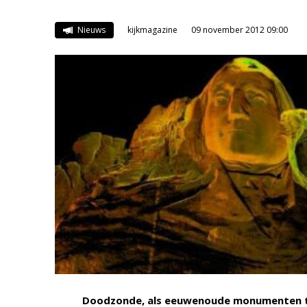
Nieuws
kijkmagazine
09 november 2012 09:00
Doodz
onde, als eeuwenoude monumenten te