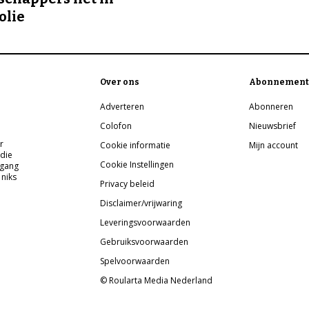
olie
Over ons
Abonnement
Adverteren
Abonneren
Colofon
Nieuwsbrief
r
Cookie informatie
Mijn account
 die
Cookie Instellingen
pgang
 niks
Privacy beleid
Disclaimer/vrijwaring
Leveringsvoorwaarden
Gebruiksvoorwaarden
Spelvoorwaarden
© Roularta Media Nederland