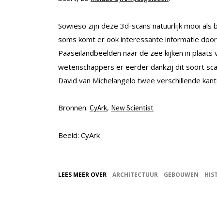
Sowieso zijn deze 3d-scans natuurlijk mooi als
soms komt er ook interessante informatie door
Paaseilandbeelden naar de zee kijken in plaats
wetenschappers er eerder dankzij dit soort s
David van Michelangelo twee verschillende kante
Bronnen:
,
CyArk
New Scientist
Beeld: CyArk
LEES MEER OVER
ARCHITECTUUR
GEBOUWEN
HIS