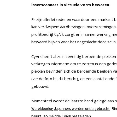
laserscanners in virtuele vorm bewaren.
Er zijn allerlei redenen waardoor een markant 
kan verdwijnen: aardbevingen, overstromingen,
profitbedrijf
zorgt er in samenwerking me
CyArk
bewaard blijven voor het nageslacht door ze in
CyArk heeft al zo’n zeventig beroemde plekken 
verkregen informatie om te zetten in een gedet
plekken bevinden zich de beroemde beelden v
(zie de foto bij dit bericht), en een aantal oud
gebouwd.
Momenteel wordt de laatste hand gelegd aan 
. B
Wereldoorlog Japanners werden ondergebracht
beurt, zo
.
meldde CyArk pasgeleden