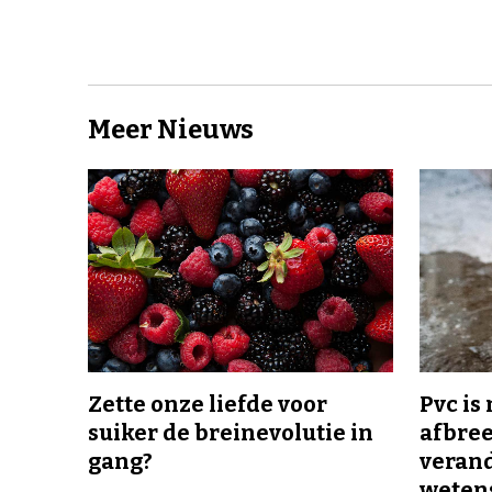
Meer Nieuws
Zette onze liefde voor
Pvc is
suiker de breinevolutie in
afbree
gang?
veran
wetens