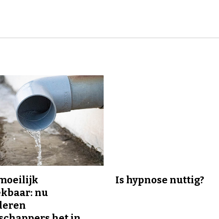
 moeilijk
Is hypnose nuttig?
kbaar: nu
deren
chappers het in