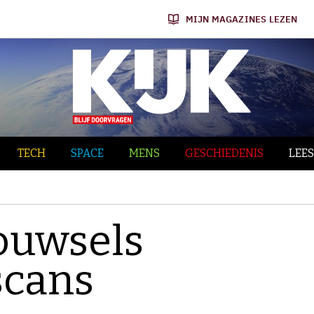
MIJN MAGAZINES LEZEN
TECH
SPACE
MENS
GESCHIEDENIS
LEES
ouwsels
scans