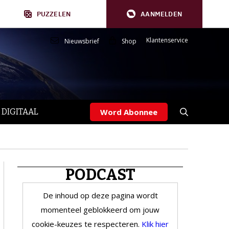
PUZZELEN
AANMELDEN
Klantenservice
Nieuwsbrief
Shop
 DIGITAAL
Word Abonnee
PODCAST
De inhoud op deze pagina wordt
momenteel geblokkeerd om jouw
cookie-keuzes te respecteren.
Klik hier