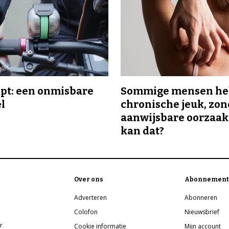
ipt: een onmisbare
Sommige mensen h
el
chronische jeuk, zo
aanwijsbare oorzaak
kan dat?
Over ons
Abonnement
Adverteren
Abonneren
Colofon
Nieuwsbrief
r
Cookie informatie
Mijn account