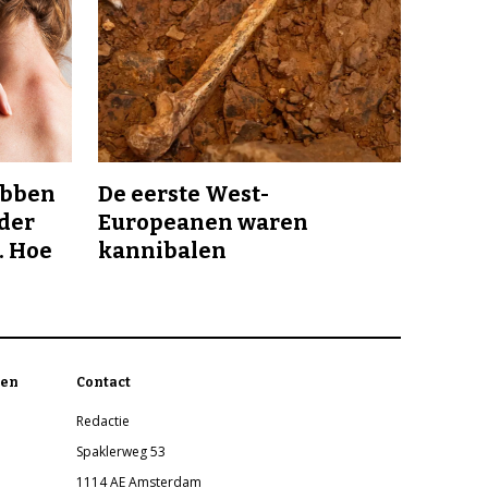
ebben
De eerste West-
nder
Europeanen waren
. Hoe
kannibalen
en
Contact
Redactie
Spaklerweg 53
1114 AE Amsterdam