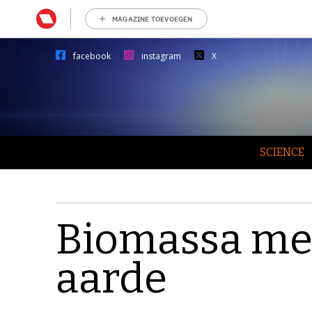
MAGAZINE TOEVOEGEN
facebook
instagram
X
SCIENCE
Biomassa men
aarde