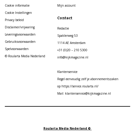
Cookie informatie
Mijn account
Cookie Instellingen
Contact
Privacy beleid
Disclaimer/vrijwaring
Redactie
Leveringsvoorwaarden
Spaklerweg 53
Gebruiksvoorwaarden
1114 AE Amsterdam
Spelvoorwaarden
+31 (0)20 – 210 5300
© Roularta Media Nederland
info@kijkmagazine.nl
Klantenservice
Regel eenvoudig zelf je abonnementszaken
op https://service.roularta.nl/
Mail: klantenservice@kijkmagazine.nl
Roularta Media Nederland ©