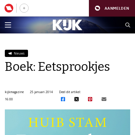
AANMELDEN
Nieuws
Boek: Eetsprookjes
kijkmagazine
25 januari 2014
Deel dit artikel:
16:00