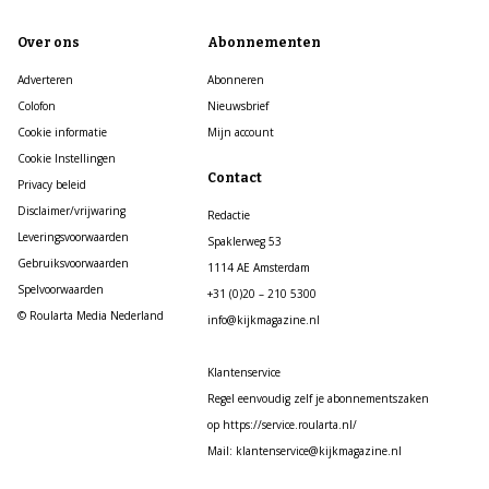
Over ons
Abonnementen
Adverteren
Abonneren
Colofon
Nieuwsbrief
Cookie informatie
Mijn account
Cookie Instellingen
Contact
Privacy beleid
Disclaimer/vrijwaring
Redactie
Leveringsvoorwaarden
Spaklerweg 53
Gebruiksvoorwaarden
1114 AE Amsterdam
Spelvoorwaarden
+31 (0)20 – 210 5300
© Roularta Media Nederland
info@kijkmagazine.nl
Klantenservice
Regel eenvoudig zelf je abonnementszaken
op https://service.roularta.nl/
Mail: klantenservice@kijkmagazine.nl