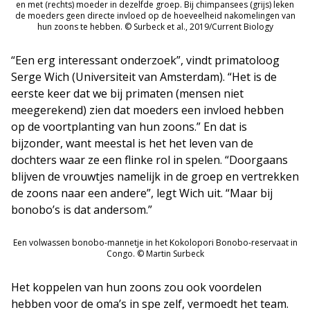
en met (rechts) moeder in dezelfde groep. Bij chimpansees (grijs) leken
de moeders geen directe invloed op de hoeveelheid nakomelingen van
hun zoons te hebben. © Surbeck et al., 2019/Current Biology
“Een erg interessant onderzoek”, vindt primatoloog
Serge Wich (Universiteit van Amsterdam). “Het is de
eerste keer dat we bij primaten (mensen niet
meegerekend) zien dat moeders een invloed hebben
op de voortplanting van hun zoons.” En dat is
bijzonder, want meestal is het het leven van de
dochters waar ze een flinke rol in spelen. “Doorgaans
blijven de vrouwtjes namelijk in de groep en vertrekken
de zoons naar een andere”, legt Wich uit. “Maar bij
bonobo’s is dat andersom.”
Een volwassen bonobo-mannetje in het Kokolopori Bonobo-reservaat in
Congo. © Martin Surbeck
Het koppelen van hun zoons zou ook voordelen
hebben voor de oma’s in spe zelf, vermoedt het team.