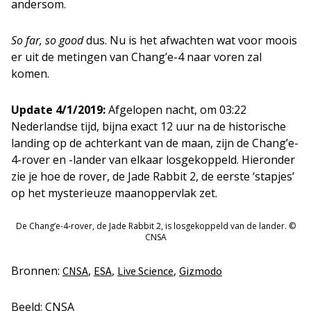
andersom.
So far, so good
dus. Nu is het afwachten wat voor moois
er uit de metingen van Chang’e-4 naar voren zal
komen.
Update 4/1/2019:
Afgelopen nacht, om 03:22
Nederlandse tijd, bijna exact 12 uur na de historische
landing op de achterkant van de maan, zijn de Chang’e-
4-rover en -lander van elkaar losgekoppeld. Hieronder
zie je hoe de rover, de Jade Rabbit 2, de eerste ‘stapjes’
op het mysterieuze maanoppervlak zet.
De Chang’e-4-rover, de Jade Rabbit 2, is losgekoppeld van de lander. ©
CNSA
Bronnen:
,
,
,
CNSA
ESA
Live Science
Gizmodo
Beeld: CNSA