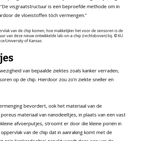
. “De visgraatstructuur is een beproefde methode om in
ardoor de vloeistoffen tóch vermengen.”
ervlak van de chip komen, hoe makkelijker het voor de sensoren is de
ctuur van deze nieuw ontwikkelde lab-on-a-chip (rechtsboven) bij. © KU
ce/University of Kansas
jes
wezigheid van bepaalde ziektes zoals kanker verraden,
oren op de chip. Hierdoor zou zo’n ziekte sneller en
 vermenging bevordert, ook het materiaal van de
 poreus materiaal van nanodeeltjes, in plaats van een vast
pkleine afvoerputjes, stroomt er door die kleine poriën in
t oppervlak van de chip dat in aanraking komt met de