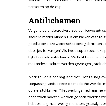
vloeistof groter en daarmee dus ook de kans da
sensoren op de chip.
Antilichamen
Volgens de onderzoekers zou de nieuwe
lab-on
snellere manier kunnen zijn om kanker vast te 
goedkopere. De wetenschappers gebruikten 
deeltjes te ‘vangen’. Als twee superspecifieke pu
bijbehorende antilichaam. “Wellicht kunnen met
met andere ziektes worden gevangen”, stelt d
Maar zo ver is het nog lang niet. Het zal nog 
toepassing vindt binnen de medische wereld, m
op eierstokkanker. “Het werkingsmechanisme van
onderzoek moeten worden gedaan voordat we 
hebben nog maar weinig monsters geanalyseerd.