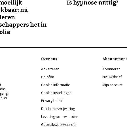
 moeilijk
Is hypnose nuttig?
kbaar: nu
deren
chappers het in
olie
Over ons
Abonnement
Adverteren
Abonneren
Colofon
Nieuwsbrief
r
Cookie informatie
Mijn account
 die
Cookie Instellingen
pgang
 niks
Privacy beleid
Disclaimer/vrijwaring
Leveringsvoorwaarden
Gebruiksvoorwaarden