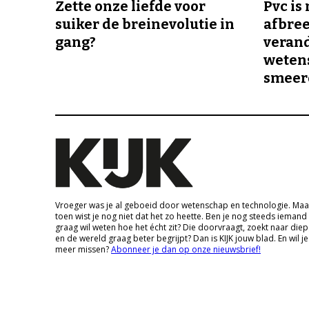
Zette onze liefde voor
Pvc is
suiker de breinevolutie in
afbree
gang?
veran
wetens
smeer
Vroeger was je al geboeid door wetenschap en technologie. Maa
toen wist je nog niet dat het zo heette. Ben je nog steeds iemand
graag wil weten hoe het écht zit? Die doorvraagt, zoekt naar die
en de wereld graag beter begrijpt? Dan is KIJK jouw blad. En wil je
meer missen?
Abonneer je dan op onze nieuwsbrief!