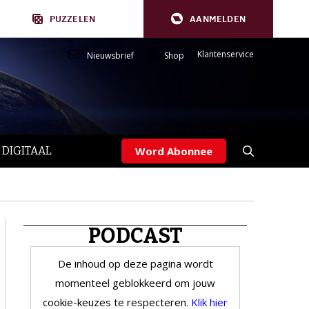
PUZZELEN
AANMELDEN
Klantenservice
Nieuwsbrief
Shop
 DIGITAAL
Word Abonnee
PODCAST
De inhoud op deze pagina wordt
momenteel geblokkeerd om jouw
cookie-keuzes te respecteren.
Klik hier