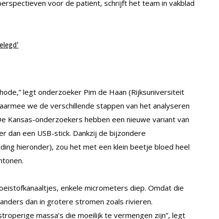
perspectieven voor de patiënt, schrijft het team in vakblad
gelegd’
hode,” legt onderzoeker Pim de Haan (Rijksuniversiteit
“waarmee we de verschillende stappen van het analyseren
De Kansas-onderzoekers hebben een nieuwe variant van
er dan een USB-stick. Dankzij de bijzondere
lding hieronder), zou het met een klein beetje bloed heel
ntonen.
vloeistofkanaaltjes, enkele micrometers diep. Omdat die
h anders dan in grotere stromen zoals rivieren.
stroperige massa’s die moeilijk te vermengen zijn”, legt