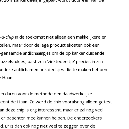
t zo’n ‘kankerdeeltje’ gepakt wordt door een van de
-a-chip
in de toekomst niet alleen een makkelijkere en
stellen, maar door de lage productiekosten ook een
zogenaamde
om de op kanker duidende
antilichaampjes
zzelstukjes, past zo’n ‘ziektedeeltje’ precies in zijn
 andere antilichamen ook deeltjes die te maken hebben
e Haan.
even duren voor de methode een daadwerkelijke
eent de Haan. Zo werd de chip vooralsnog alleen getest
 deze chip is erg interessant, maar er zal nog veel
er patiënten mee kunnen helpen. De onderzoekers
 Er is dan ook nog niet veel te zeggen over de