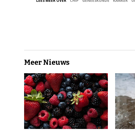
LEES MEER OVER
CHIP
GENEESKUNDE
KANKER
U
Meer Nieuws