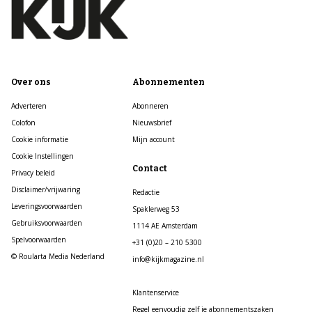
Over ons
Abonnementen
Adverteren
Abonneren
Colofon
Nieuwsbrief
Cookie informatie
Mijn account
Cookie Instellingen
Contact
Privacy beleid
Disclaimer/vrijwaring
Redactie
Leveringsvoorwaarden
Spaklerweg 53
Gebruiksvoorwaarden
1114 AE Amsterdam
Spelvoorwaarden
+31 (0)20 – 210 5300
© Roularta Media Nederland
info@kijkmagazine.nl
Klantenservice
Regel eenvoudig zelf je abonnementszaken