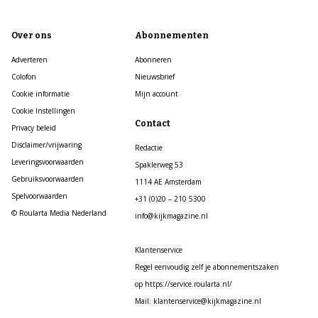
Over ons
Abonnementen
Adverteren
Abonneren
Colofon
Nieuwsbrief
Cookie informatie
Mijn account
Cookie Instellingen
Contact
Privacy beleid
Disclaimer/vrijwaring
Redactie
Leveringsvoorwaarden
Spaklerweg 53
Gebruiksvoorwaarden
1114 AE Amsterdam
Spelvoorwaarden
+31 (0)20 – 210 5300
© Roularta Media Nederland
info@kijkmagazine.nl
Klantenservice
Regel eenvoudig zelf je abonnementszaken
op https://service.roularta.nl/
Mail: klantenservice@kijkmagazine.nl