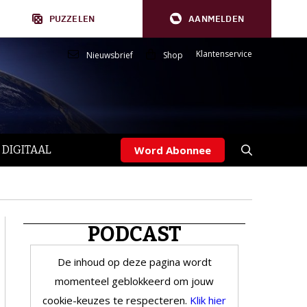
PUZZELEN
AANMELDEN
Klantenservice
Nieuwsbrief
Shop
 DIGITAAL
Word Abonnee
PODCAST
De inhoud op deze pagina wordt
momenteel geblokkeerd om jouw
cookie-keuzes te respecteren.
Klik hier