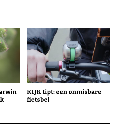
Darwin
KIJK tipt: een onmisbare
jk
fietsbel