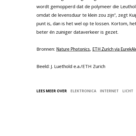
wordt gemopperd dat de polymeer die Leuthold
omdat de levensduur te klein zou zijn”, zegt Kui
punt is, dan is het wel op te lossen. Kortom, het
beter én zuiniger dataverkeer is gezet.
Bronnen:
,
Nature Photonics
ETH Zurich via EurekAl
Beeld: J. Luethold e.a./ETH Zurich
LEES MEER OVER
ELEKTRONICA
INTERNET
LICHT